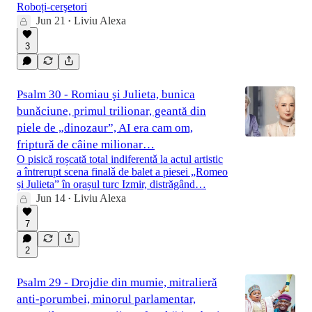
Roboți-cerşetori
Jun 21
Liviu Alexa
•
3
Psalm 30 - Romiau şi Julieta, bunica
bunǎciune, primul trilionar, geantă din
piele de „dinozaur”, AI era cam om,
fripturǎ de câine milionar…
O pisică roșcată total indiferentǎ la actul artistic
a întrerupt scena finalǎ de balet a piesei „Romeo
și Julieta” în orașul turc Izmir, distrăgând…
Jun 14
Liviu Alexa
•
7
2
Psalm 29 - Drojdie din mumie, mitralierǎ
anti-porumbei, minorul parlamentar,