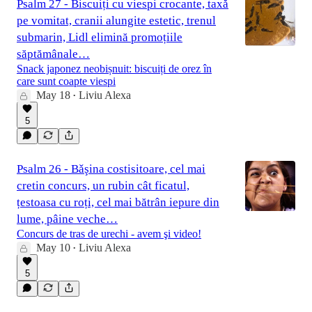
Psalm 27 - Biscuiți cu viespi crocante, taxǎ
pe vomitat, cranii alungite estetic, trenul
submarin, Lidl elimină promoțiile
săptămânale…
Snack japonez neobișnuit: biscuiți de orez în
care sunt coapte viespi
May 18
Liviu Alexa
•
5
Psalm 26 - Bǎşina costisitoare, cel mai
cretin concurs, un rubin cât ficatul,
țestoasa cu roți, cel mai bătrân iepure din
lume, pâine veche…
Concurs de tras de urechi - avem şi video!
May 10
Liviu Alexa
•
5