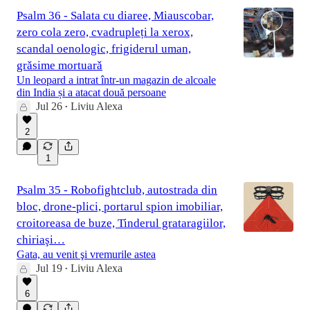
Psalm 36 - Salata cu diaree, Miauscobar,
zero cola zero, cvadrupleți la xerox,
scandal oenologic, frigiderul uman,
grǎsime mortuarǎ
Un leopard a intrat într-un magazin de alcoale
din India și a atacat două persoane
Jul 26
Liviu Alexa
•
2
1
Psalm 35 - Robofightclub, autostrada din
bloc, drone-plici, portarul spion imobiliar,
croitoreasa de buze, Tinderul grataragiilor,
chiriaşi…
Gata, au venit şi vremurile astea
Jul 19
Liviu Alexa
•
6