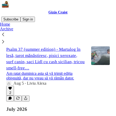
Gizǎs Craist
Subscribe
Sign in
Home
Archive
Latest
Top
Discussions
Psalm 37 (summer edition) - Martalog în
lesǎ, tarot mǎnǎstiresc, pisici xeroxate,
surf canin, saci Lidl cu cash sicilian, tricou
smell-free…
Am ratat duminica asta să vă trimit ediția
obișnuită, dar nu vreau să vă rămân dator.
Aug 5
Liviu Alexa
•
2
July 2026