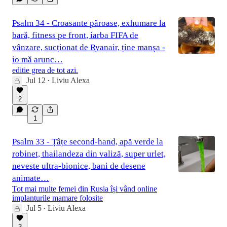
Psalm 34 - Croasante pǎroase, exhumare la
barǎ, fitness pe front, iarba FIFA de
vânzare, sucționat de Ryanair, ține manşa -
io mǎ arunc…
editie grea de tot azi.
Jul 12
Liviu Alexa
•
2
1
Psalm 33 - Țâțe second-hand, apă verde la
robinet, thailandeza din valiză, super urlet,
neveste ultra-bionice, bani de desene
animate…
Tot mai multe femei din Rusia își vând online
implanturile mamare folosite
Jul 5
Liviu Alexa
•
3