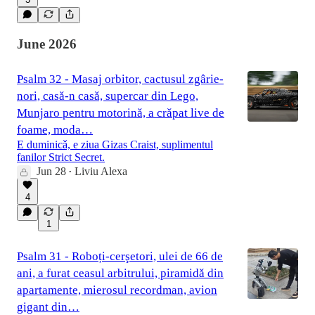
June 2026
Psalm 32 - Masaj orbitor, cactusul zgârie-
nori, casǎ-n casǎ, supercar din Lego,
Munjaro pentru motorinǎ, a crǎpat live de
foame, moda…
E duminicǎ, e ziua Gizas Craist, suplimentul
fanilor Strict Secret.
Jun 28
Liviu Alexa
•
4
1
Psalm 31 - Roboți-cerşetori, ulei de 66 de
ani, a furat ceasul arbitrului, piramidǎ din
apartamente, mierosul recordman, avion
gigant din…