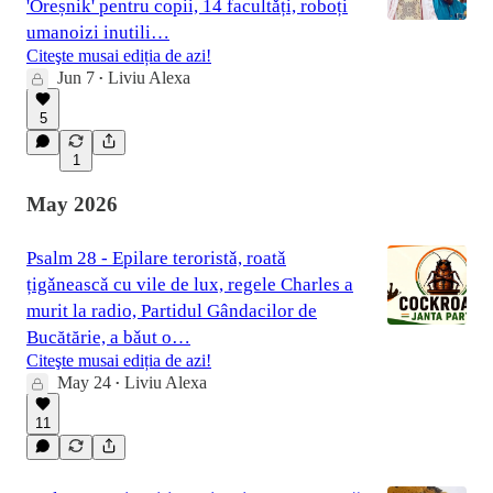
'Oreșnik' pentru copii, 14 facultǎți, roboți
umanoizi inutili…
Citeşte musai ediția de azi!
Jun 7
Liviu Alexa
•
5
1
May 2026
Psalm 28 - Epilare teroristǎ, roatǎ
țigǎneascǎ cu vile de lux, regele Charles a
murit la radio, Partidul Gândacilor de
Bucătărie, a bǎut o…
Citeşte musai ediția de azi!
May 24
Liviu Alexa
•
11