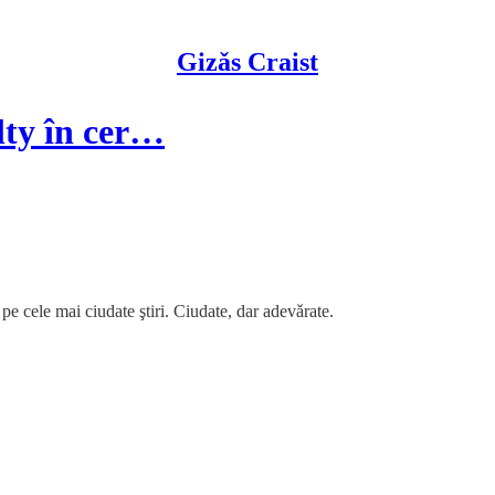
Gizǎs Craist
lty în cer…
pe cele mai ciudate ştiri. Ciudate, dar adevǎrate.