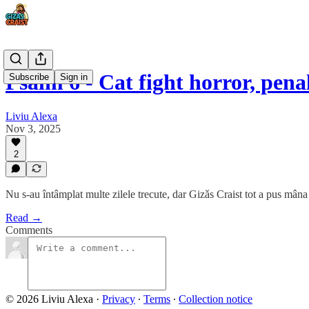
Psalm 6 - Cat fight horror, pena
Subscribe
Sign in
Liviu Alexa
Nov 3, 2025
2
Nu s-au întâmplat multe zilele trecute, dar Gizǎs Craist tot a pus mâna 
Read →
Comments
© 2026 Liviu Alexa
·
Privacy
∙
Terms
∙
Collection notice