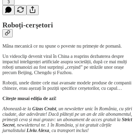
3
Roboți-cerşetori
Mâna mecanică ce nu spune o poveste nu primește de pomană.
Un videoclip devenit viral în China a reaprins dezbaterea despre
impactul inteligenței artificiale asupra societății, după ce mai mulți
roboți umanoizi au fost surprinși „cerșind” pe străzile unor orașe
precum Beijing, Chengdu și Fuzhou.
Roboții, unele dintre cele mai avansate modele produse de companii
chineze, erau așezați în poziții specifice cerșetorilor, cu capul…
Citeşte musai ediția de azi!
Abonează-te la
Gizas Craist
, un newsletter unic în România, cu știri
ciudate, dar adevărate! Dacă plătești pe un an de zile abonamentul,
primești ceva și mai grozav: un abonament de acces gratuit la
Strict
Secret
, newsletterul nr. 1 în România, și tot gratuit cărțile
jurnalistului
Liviu Alexa
, cu transport inclus!