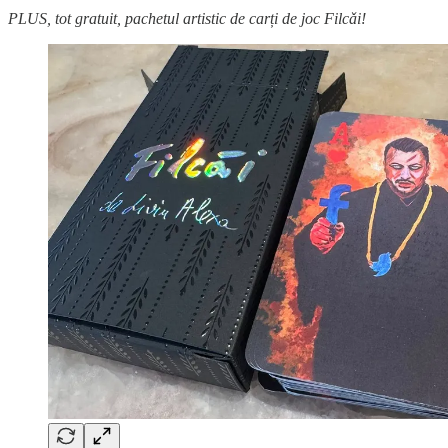
PLUS, tot gratuit, pachetul artistic de carți de joc Filcǎi!