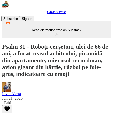
Gizǎs Craist
Subscribe
Sign in
Read distraction-free on Substack
Psalm 31 - Roboți-cerşetori, ulei de 66 de
ani, a furat ceasul arbitrului, piramidǎ
din apartamente, mierosul recordman,
avion gigant din hârtie, rǎzboi pe foie-
gras, indicatoare cu emoji
Liviu Alexa
Jun 21, 2026
∙ Paid