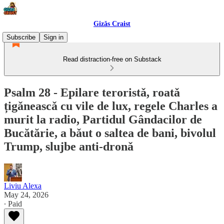
Gizǎs Craist
Subscribe
Sign in
Read distraction-free on Substack
Psalm 28 - Epilare teroristǎ, roatǎ
țigǎneascǎ cu vile de lux, regele Charles a
murit la radio, Partidul Gândacilor de
Bucătărie, a bǎut o saltea de bani, bivolul
Trump, slujbe anti-dronǎ
Liviu Alexa
May 24, 2026
∙ Paid