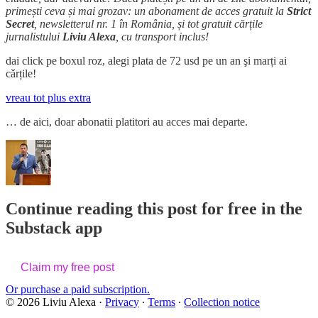
primești ceva și mai grozav: un abonament de acces gratuit la
Strict
Secret
, newsletterul nr. 1 în România, și tot gratuit cărțile
jurnalistului
Liviu Alexa
, cu transport inclus!
dai click pe boxul roz, alegi plata de 72 usd pe un an şi marți ai
cǎrțile!
vreau tot plus extra
… de aici, doar abonatii platitori au acces mai departe.
Continue reading this post for free in the
Substack app
Claim my free post
Or purchase a paid subscription.
© 2026 Liviu Alexa
·
Privacy
∙
Terms
∙
Collection notice