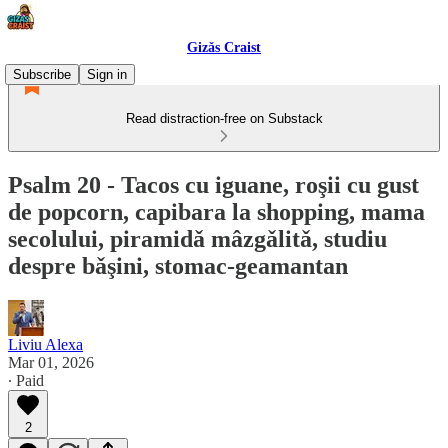
Gizǎs Craist
Subscribe
Sign in
Read distraction-free on Substack
Psalm 20 - Tacos cu iguane, roşii cu gust
de popcorn, capibara la shopping, mama
secolului, piramidǎ mâzgǎlitǎ, studiu
despre bǎşini, stomac-geamantan
Liviu Alexa
Mar 01, 2026
∙ Paid
2